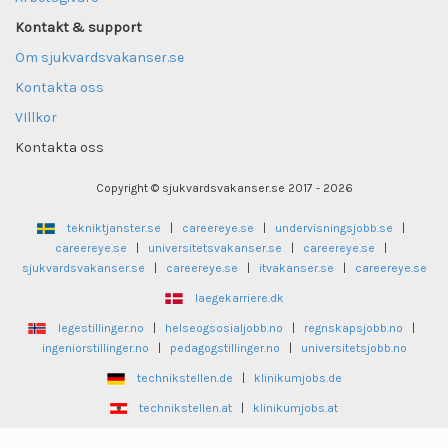
Kontakt & support
Om sjukvardsvakanser.se
Kontakta oss
VIllkor
Kontakta oss
Copyright © sjukvardsvakanser.se 2017 - 2026
tekniktjanster.se
|
careereye.se
|
undervisningsjobb.se
|
careereye.se
|
universitetsvakanser.se
|
careereye.se
|
sjukvardsvakanser.se
|
careereye.se
|
itvakanser.se
|
careereye.se
laegekarriere.dk
legestillinger.no
|
helseogsosialjobb.no
|
regnskapsjobb.no
|
ingeniorstillinger.no
|
pedagogstillinger.no
|
universitetsjobb.no
technikstellen.de
|
klinikumjobs.de
technikstellen.at
|
klinikumjobs.at