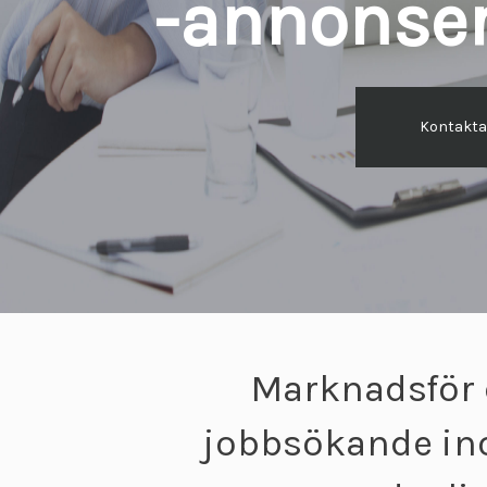
-annonser
Kontakta
Marknadsför 
jobbsökande ino